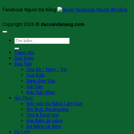
Facebook Người Đà Nẵng
Copyright 2026 ©
dacsandanang.com
Tìm
kiếm:
Trang chủ
Giới thiệu
Đặc Sản
Chả Bò / Nem / Tré
Quà Biếu
Bánh Đặc Sản
Hải Sản
Đặc Sản Khác
Ẩm Thực
Đặc sản Đà Nẵng Làm Quà
Ẩm thực địa phương
Chợ & food tour
Địa điểm ăn uống
Đà Nẵng về đêm
Du Lịch