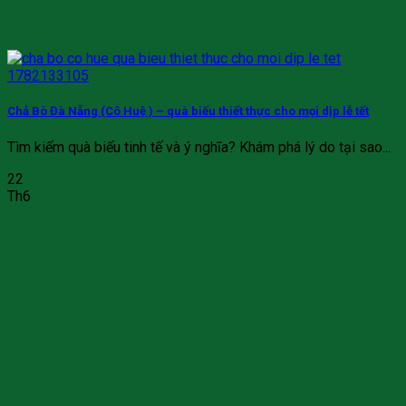
Chả Bò Đà Nẵng (Cô Huệ ) – quà biếu thiết thực cho mọi dịp lễ tết
Tìm kiếm quà biếu tinh tế và ý nghĩa? Khám phá lý do tại sao...
22
Th6