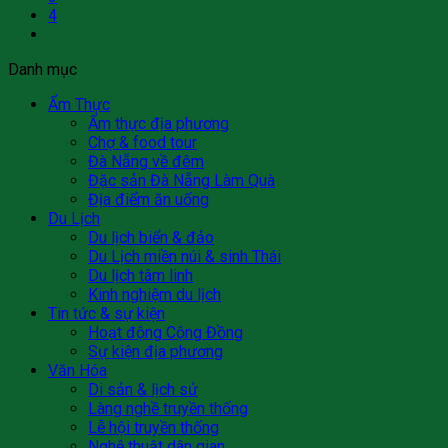
4
Danh mục
Ẩm Thực
Ẩm thực địa phương
Chợ & food tour
Đà Nẵng về đêm
Đặc sản Đà Nẵng Làm Quà
Địa điểm ăn uống
Du Lịch
Du lịch biển & đảo
Du Lịch miền núi & sinh Thái
Du lịch tâm linh
Kinh nghiệm du lịch
Tin tức & sự kiện
Hoạt động Cộng Đồng
Sự kiện địa phương
Văn Hóa
Di sản & lịch sử
Làng nghề truyền thống
Lễ hội truyền thống
Nghệ thuật dân gian