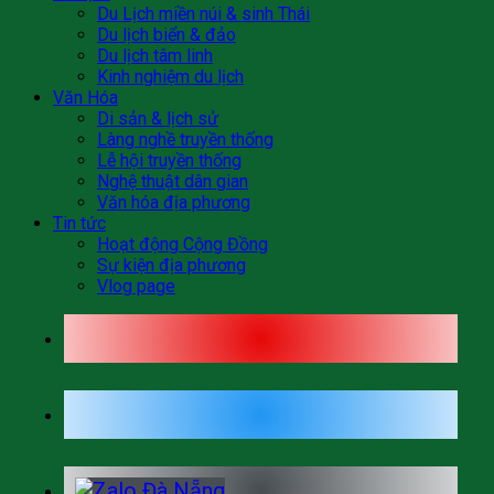
Du Lịch miền núi & sinh Thái
Du lịch biển & đảo
Du lịch tâm linh
Kinh nghiệm du lịch
Văn Hóa
Di sản & lịch sử
Làng nghề truyền thống
Lễ hội truyền thống
Nghệ thuật dân gian
Văn hóa địa phương
Tin tức
Hoạt động Cộng Đồng
Sự kiện địa phương
Vlog page