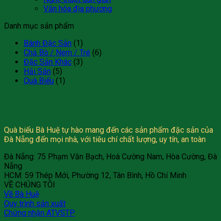
Văn hóa địa phương
Danh mục sản phẩm
Bánh Đặc Sản
(1)
Chả Bò / Nem / Tré
(6)
Đặc Sản Khác
(3)
Hải Sản
(5)
Quà Biếu
(1)
Quà biếu Bà Huệ tự hào mang đến các sản phẩm đặc sản của
Đà Nẵng đến mọi nhà, với tiêu chí chất lượng, uy tín, an toàn
Đà Nẵng: 75 Phạm Văn Bạch, Hoà Cường Nam, Hòa Cường, Đà
Nẵng
HCM: 59 Thép Mới, Phường 12, Tân Bình, Hồ Chí Minh
VỀ CHÚNG TÔI
Về Bà Huệ
Quy trình sản xuất
Chứng nhận ATVSTP