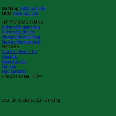
Đà Nẵng
:
0902 554 339
HCM
:
0932 665 339
HỖ TRỢ KHÁCH HÀNG
Chính sách giao hàng
Chính sách đổi trả
Hướng dẫn mua hàng
Hướng dẫn thanh toán
ĐẶC SẢN
Chả Bò / Nem / Tré
Quà biếu
Bánh đặc sản
Hải sản
Đặc sản khác
Chả Bò Cô Huệ - HCM
Chú Tòn Nướng & Lẩu - Đà Nẵng