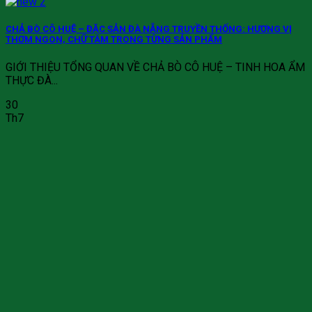
CHẢ BÒ CÔ HUỆ – ĐẶC SẢN ĐÀ NẴNG TRUYỀN THỐNG: HƯƠNG VỊ
THƠM NGON, CHỮ TÂM TRONG TỪNG SẢN PHẨM
GIỚI THIỆU TỔNG QUAN VỀ CHẢ BÒ CÔ HUỆ – TINH HOA ẨM
THỰC ĐÀ...
30
Th7