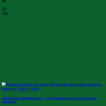
ăn...
22
Th6
Làng đá mỹ nghệ Non Nước – Tinh hoa điêu khắc dưới chân Ngũ
Hành Sơn