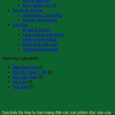
Du lịch tâm linh
Kinh nghiệm du lịch
Tin tức & sự kiện
Hoạt động Cộng Đồng
Sự kiện địa phương
Văn Hóa
Di sản & lịch sử
Làng nghề truyền thống
Lễ hội truyền thống
Nghệ thuật dân gian
Văn hóa địa phương
Danh mục sản phẩm
Bánh Đặc Sản
(1)
Chả Bò / Nem / Tré
(6)
Đặc Sản Khác
(3)
Hải Sản
(5)
Quà Biếu
(1)
Quà biếu Bà Huệ tự hào mang đến các sản phẩm đặc sản của