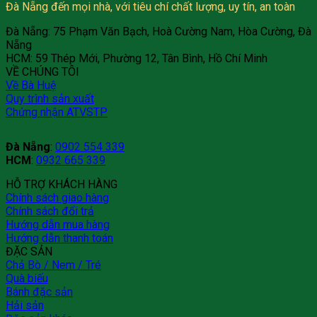
Đà Nẵng đến mọi nhà, với tiêu chí chất lượng, uy tín, an toàn
Đà Nẵng: 75 Phạm Văn Bạch, Hoà Cường Nam, Hòa Cường, Đà
Nẵng
HCM: 59 Thép Mới, Phường 12, Tân Bình, Hồ Chí Minh
VỀ CHÚNG TÔI
Về Bà Huệ
Quy trình sản xuất
Chứng nhận ATVSTP
Đà Nẵng
:
0902 554 339
HCM
:
0932 665 339
HỖ TRỢ KHÁCH HÀNG
Chính sách giao hàng
Chính sách đổi trả
Hướng dẫn mua hàng
Hướng dẫn thanh toán
ĐẶC SẢN
Chả Bò / Nem / Tré
Quà biếu
Bánh đặc sản
Hải sản