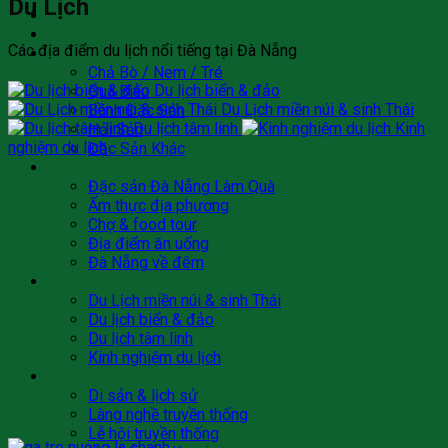
Du Lịch
Trang chủ
Giới thiệu
Các địa điểm du lịch nổi tiếng tại Đà Nẵng
Đặc Sản
Chả Bò / Nem / Tré
Du lịch biển & đảo
Quà Biếu
Du Lịch miền núi & sinh Thái
Bánh Đặc Sản
Du lịch tâm linh
Kinh
Hải Sản
nghiệm du lịch
Đặc Sản Khác
Ẩm Thực
Đặc sản Đà Nẵng Làm Quà
Ẩm thực địa phương
Chợ & food tour
Địa điểm ăn uống
Đà Nẵng về đêm
Du Lịch
Du Lịch miền núi & sinh Thái
Du lịch biển & đảo
Du lịch tâm linh
Kinh nghiệm du lịch
Văn Hóa
Di sản & lịch sử
Làng nghề truyền thống
Lễ hội truyền thống