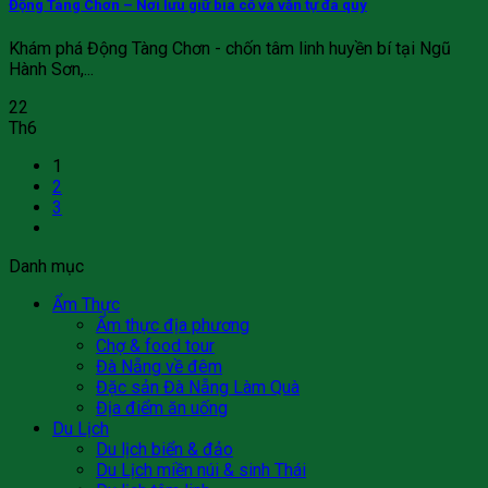
Động Tàng Chơn – Nơi lưu giữ bia cổ và văn tự đá quý
Khám phá Động Tàng Chơn - chốn tâm linh huyền bí tại Ngũ
Hành Sơn,...
22
Th6
1
2
3
Danh mục
Ẩm Thực
Ẩm thực địa phương
Chợ & food tour
Đà Nẵng về đêm
Đặc sản Đà Nẵng Làm Quà
Địa điểm ăn uống
Du Lịch
Du lịch biển & đảo
Du Lịch miền núi & sinh Thái