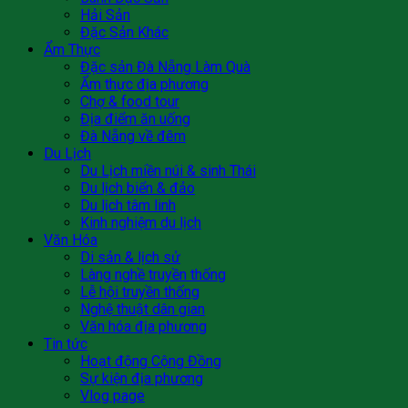
Hải Sản
Đặc Sản Khác
Ẩm Thực
Đặc sản Đà Nẵng Làm Quà
Ẩm thực địa phương
Chợ & food tour
Địa điểm ăn uống
Đà Nẵng về đêm
Du Lịch
Du Lịch miền núi & sinh Thái
Du lịch biển & đảo
Du lịch tâm linh
Kinh nghiệm du lịch
Văn Hóa
Di sản & lịch sử
Làng nghề truyền thống
Lễ hội truyền thống
Nghệ thuật dân gian
Văn hóa địa phương
Tin tức
Hoạt động Cộng Đồng
Sự kiện địa phương
Vlog page