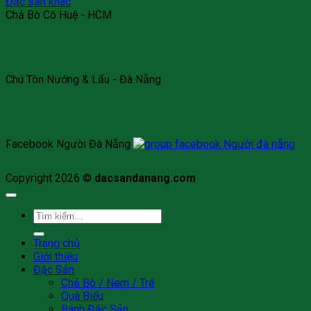
Đặc sản khác
Chả Bò Cô Huệ - HCM
Chú Tòn Nướng & Lẩu - Đà Nẵng
Facebook Người Đà Nẵng
Copyright 2026 ©
dacsandanang.com
Tìm
kiếm:
Trang chủ
Giới thiệu
Đặc Sản
Chả Bò / Nem / Tré
Quà Biếu
Bánh Đặc Sản