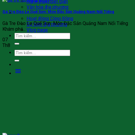
Nghệ thuật dân gian
Văn hóa địa phương
Gà Tre Đèo Le Quế Sơn: Món Đặc Sản Quảng Nam Nổi Tiếng
Tin tức
Hoạt động Cộng Đồng
Gà Tre Đèo Le Quế Sơn: Món Đặc Sản Quảng Nam Nổi Tiếng
Sự kiện địa phương
Khám phá...
Vlog page
Tìm
07
kiếm:
Th8
Tìm
kiếm: